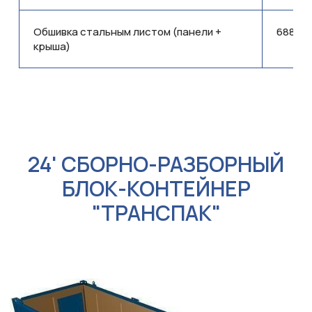
Обшивка стальным листом (панели +
688,50
крыша)
CA02RUS-5010-100
24' СБОРНО-РАЗБОРНЫЙ
БЛОК-КОНТЕЙНЕР
"ТРАНСПАК"