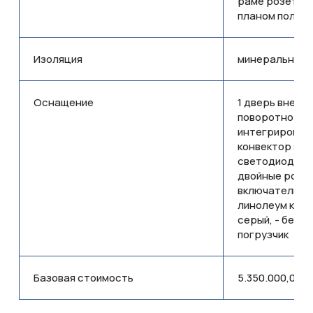
раме розетки С
планом пол/с
Изоляция
минеральная в
Оснащение
1 дверь внешняя
поворотно-от
интегрированн
конвектор эле
светодиодный с
двойные розет
включатели в 
линолеум комм
серый, - без 
погрузчик
Базовая стоимость
5.350.000,00 т