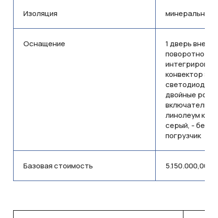
Изоляция
минеральная в
T320DED325235-9002-001
Оснащение
1 дверь внешняя
поворотно-от
интегрированн
конвектор эле
светодиодный с
двойные розет
включатели в 
линолеум комм
серый, - без 
погрузчик
Базовая стоимость
5.150.000,00 т