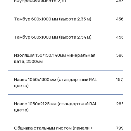
Внутренняя высота 2,70
463,25
Тамбур 600x1000 мм (высота 2,35 м)
436,90
Тамбур 600x1000 мм (высота 2,54 м)
456,29
Изоляция 150/150/140мм минеральная
590,62
вата, 2500мм
Навес 1050x1300 мм (стандартный RAL
157,90
цвета)
Навес 1050x2125 мм (стандартный RAL
265,07
цвета)
Обшивка стальным листом (панели +
799,96