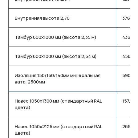
Внутренняя высота 2,70
378,85
Тамбур 600x1000 мм (высота 2,35 м)
436,90
Тамбур 600x1000 мм (высота 2,54 м)
456,29
Изоляция 150/150/140мм минеральная
590,62
CA02RUS-9002-100
вата, 2500мм
Навес 1050x1300 мм (стандартный RAL
157,90
цвета)
Навес 1050x2125 мм (стандартный RAL
265,07
цвета)