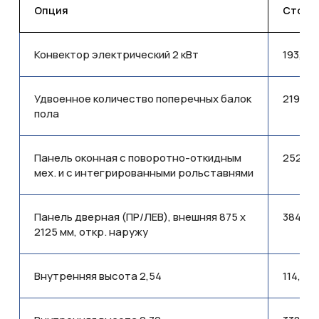
Опция
Стоимо
Конвектор электрический 2 кВт
193,77
Удвоенное количество поперечных балок
219,67
пола
Панель оконная с поворотно-откидным
252,41
мех. и с интегрированными рольставнями
Панель дверная (ПР/ЛЕВ), внешняя 875 x
384,53
2125 мм, откр. наружу
Внутренняя высота 2,54
114,24