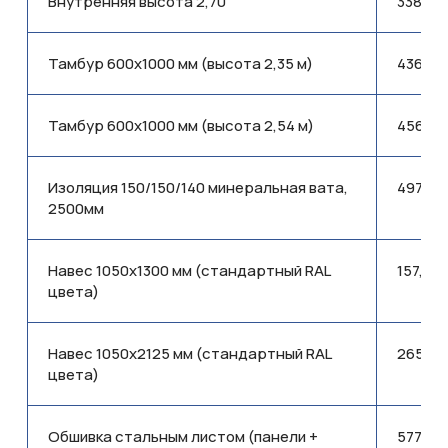
Внутренняя высота 2,70
338,44
Тамбур 600x1000 мм (высота 2,35 м)
436,90
Тамбур 600x1000 мм (высота 2,54 м)
456,29
Изоляция 150/150/140 минеральная вата,
497,150
2500мм
Навес 1050x1300 мм (стандартный RAL
157,90
цвета)
Навес 1050x2125 мм (стандартный RAL
265,07
цвета)
Обшивка стальным листом (панели +
577,160