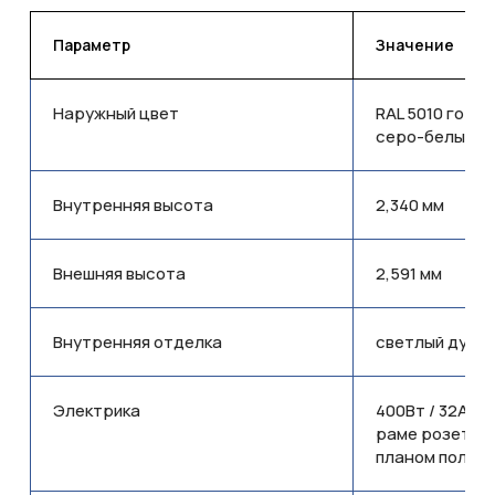
Параметр
Значение
Наружный цвет
RAL 5010 гореч
серо-белый
Внутренняя высота
2,340 мм
Внешняя высота
2,591 мм
T320DED325235-5010-001
Внутренняя отделка
светлый дуб и
Электрика
400Вт / 32A /
раме розетки С
планом пол/с