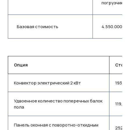
погрузчик
Базовая стоимость
4.550.000,00
Опция
Стоимо
Конвектор электрический 2 кВт
193,77
Удвоенное количество поперечных балок
119,360
пола
Панель оконная с поворотно-откидным
252,41