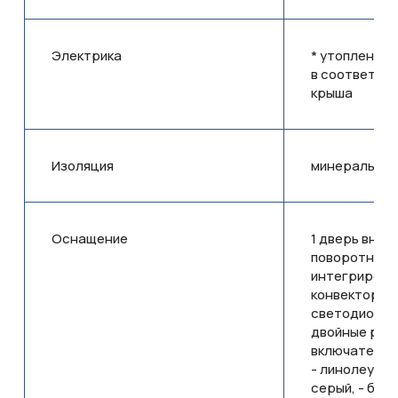
Электрика
* утопленные
в соответств
крыша
Изоляция
минеральная 
Оснащение
1 дверь внешн
поворотно-о
интегрирова
конвектор эл
светодиодный
двойные розе
включатели в
- линолеум к
серый, - без