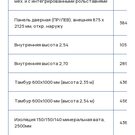
мех. и с интегрированными рольставнями
Панель дверная (ПР/ЛЕВ), внешняя 875 x
384,53
2125 мм, откр. наружу
BM16RUS-5010-100
Внутренняя высота 2,54
105,30
Внутренняя высота 2,70
289,45
Тамбур 600x1000 мм (высота 2,35 м)
436,90
Тамбур 600x1000 мм (высота 2,54 м)
456,29
Изоляция 150/150/140 минеральная вата,
436,78
2500мм
BM16RUS-9002-100