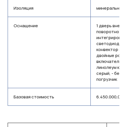
Изоляция
минеральная в
Оснащение
1 дверь внешняя
поворотно-от
интегрирован
светодиодный с
конвектор эле
двойные розет
включатели в 
линолеум комм
серый, - без 
погрузчик
9352652-018
Базовая стоимость
6.450.000,00 т