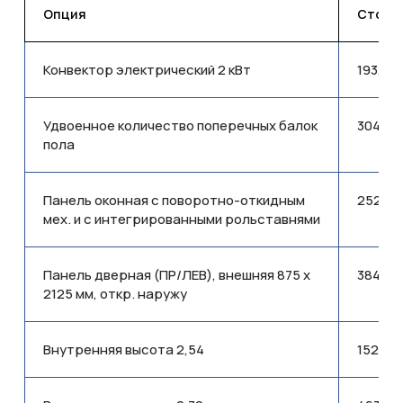
Опция
Стоимо
Конвектор электрический 2 кВт
193,77
Удвоенное количество поперечных балок
304,31
пола
Панель оконная с поворотно-откидным
252,41
мех. и с интегрированными рольставнями
Панель дверная (ПР/ЛЕВ), внешняя 875 x
384,53
2125 мм, откр. наружу
Внутренняя высота 2,54
152,45