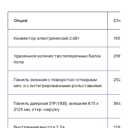
Опция
Стоимо
Конвектор электрический 2 кВт
193,77
Удвоенное количество поперечных балок
256,71
пола
Панель оконная с поворотно-откидным
252,41
мех. и с интегрированными рольставнями
Панель дверная (ПР/ЛЕВ), внешняя 875 x
384,53
2125 мм, откр. наружу
Внутренняя высота 2,54
129,110